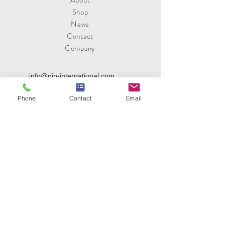
About
Shop​
News
Contact
Co
mpany
info@nip-international.com
〒371-0825
Phone
Contact
Email
群馬県前橋市大利根町2-3-9
Tel:
027-255-2282
Fax:
027-255-2307
最新ニュースをお届け
配信登録